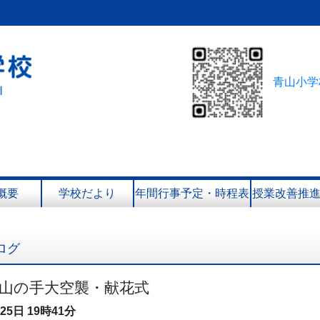
青山小学
概要
学校だより
年間行事予定・時程表
授業改善推
ログ
 山の手大空襲・献花式
月25日
19時41分