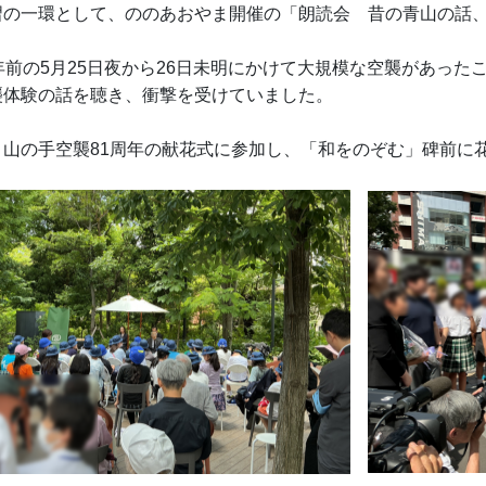
の一環として、ののあおやま開催の「朗読会 昔の青山の話、
年前の5月25日夜から26日未明にかけて大規模な空襲があっ
襲体験の話を聴き、衝撃を受けていました。
、山の手空襲81周年の献花式に参加し、「和をのぞむ」碑前に