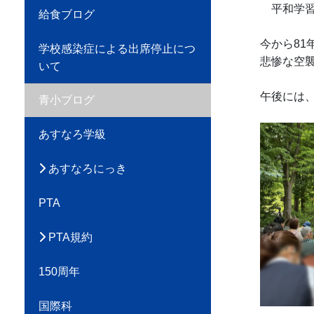
平和学習
給食ブログ
今から81
学校感染症による出席停止につ
悲惨な空
いて
午後には
青小ブログ
あすなろ学級
あすなろにっき
PTA
PTA規約
150周年
国際科