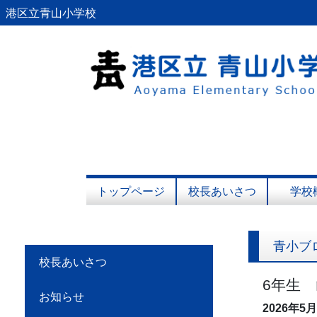
港区立青山小学校
トップページ
校長あいさつ
学校
青小ブ
校長あいさつ
6年生
お知らせ
2026年5