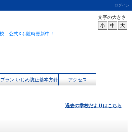
ログイン
文字の大きさ
小
中
大
校 公式Xも随時更新中！
進プラン
いじめ防止基本方針
アクセス
過去の学校だよりはこちら