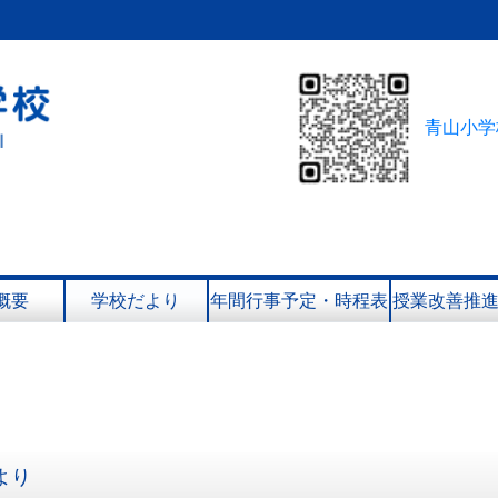
青山小学
概要
学校だより
年間行事予定・時程表
授業改善推
より