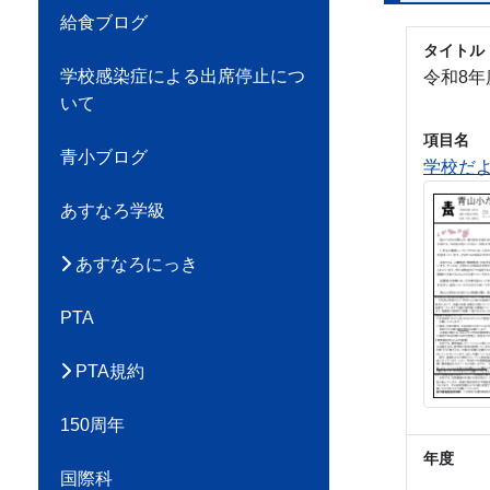
給食ブログ
タイトル
学校感染症による出席停止につ
令和8年
いて
項目名
青小ブログ
学校だよ
あすなろ学級
あすなろにっき
PTA
PTA規約
150周年
年度
国際科