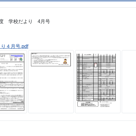
度 学校だより 4月号
り４月号.pdf