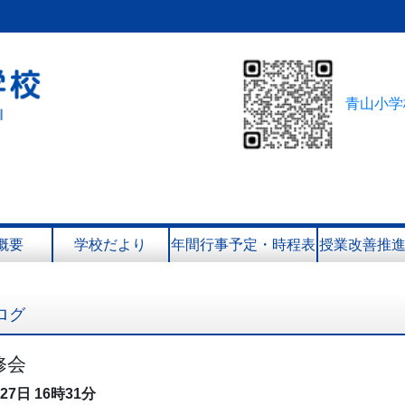
青山小学
概要
学校だより
年間行事予定・時程表
授業改善推
ログ
修会
月27日
16時31分