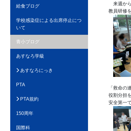
来週から
給食ブログ
教員研修
学校感染症による出席停止につ
いて
青小ブログ
あすなろ学級
あすなろにっき
PTA
「救命の
役割分担
PTA規約
安全第一
150周年
国際科