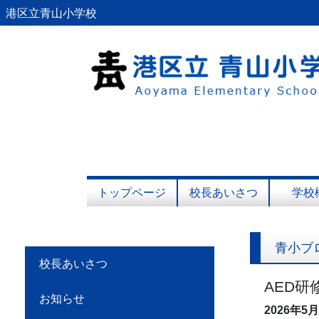
港区立青山小学校
トップページ
校長あいさつ
学校
青小ブ
校長あいさつ
AED研
お知らせ
2026年5