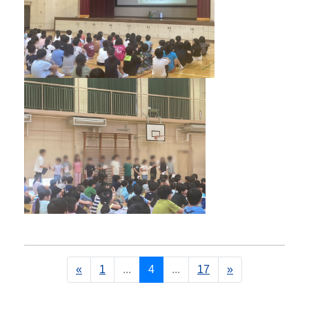
«
1
...
4
...
17
»