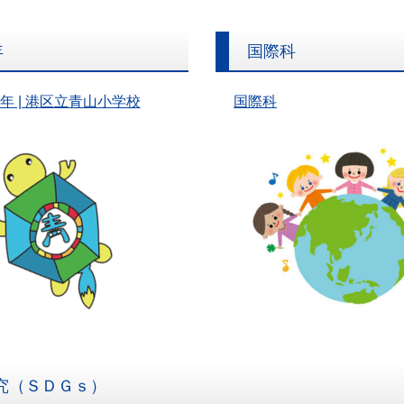
年
国際科
周年 | 港区立青山小学校
国際科
究（ＳＤＧｓ）