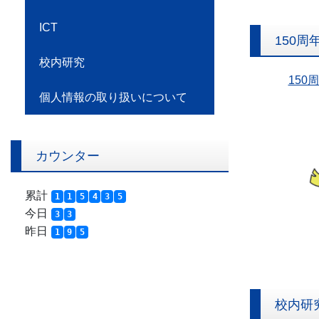
ICT
150周
校内研究
150
個人情報の取り扱いについて
カウンター
累計
1
1
5
4
3
5
今日
3
3
昨日
1
9
5
校内研