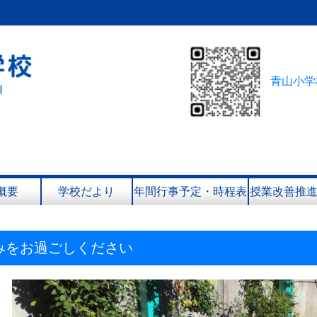
青山小学
概要
学校だより
年間行事予定・時程表
授業改善推
みをお過ごしください