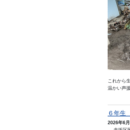
これから
温かい声
６年生
2026年6
赤坂区民