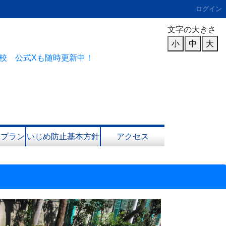
ログイン
文字の大きさ
小
中
大
校 公式Xも随時更新中！
進プラン
いじめ防止基本方針
アクセス