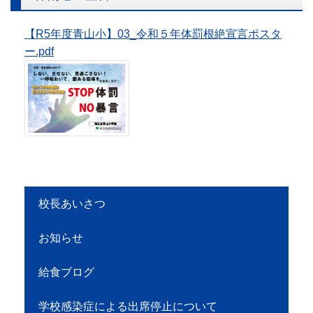
【R5年度青山小】03_令和５年体罰根絶宣言ポスタ
ー.pdf
校長あいさつ
お知らせ
給食ブログ
学校感染症による出席停止について